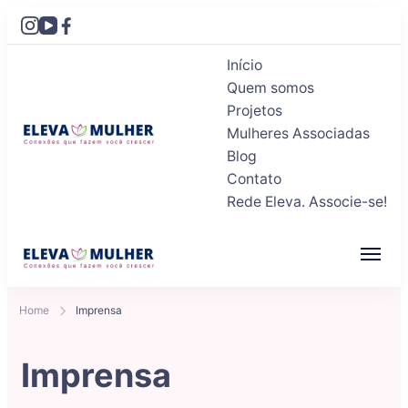
Início
Quem somos
Projetos
Mulheres Associadas
Blog
Eleva Mulher
Conexões que fazem você crescer
Contato
Rede Eleva. Associe-se!
Eleva Mulher
Conexões que fazem você crescer
Home
Imprensa
Imprensa