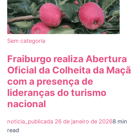
Sem categoria
Fraiburgo realiza Abertura
Oficial da Colheita da Maçã
com a presença de
lideranças do turismo
nacional
noticia_publicada
26 de janeiro de 2026
8 min
read