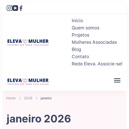
Início
Quem somos
Projetos
Mulheres Associadas
Blog
Eleva Mulher
Conexões que fazem você crescer
Contato
Rede Eleva. Associe-se!
Eleva Mulher
Conexões que fazem você crescer
Home
2026
janeiro
janeiro 2026