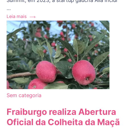
Summit, em 2023, a startup gaúcha Alia Inclui
…
Leia mais
Sem categoria
Fraiburgo realiza Abertura
Oficial da Colheita da Maçã