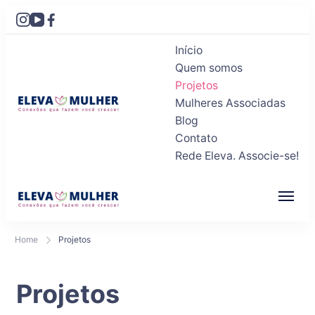
Início
Quem somos
Projetos
Mulheres Associadas
Blog
Eleva Mulher
Conexões que fazem você crescer
Contato
Rede Eleva. Associe-se!
Eleva Mulher
Conexões que fazem você crescer
Home
Projetos
Projetos