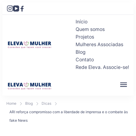
Início
Quem somos
Projetos
Mulheres Associadas
Blog
Eleva Mulher
Conexões que fazem você crescer
Contato
Rede Eleva. Associe-se!
Eleva Mulher
Conexões que fazem você crescer
Home
Blog
Dicas
ARI reforça compromisso com a liberdade de imprensa e o combate às
fake News