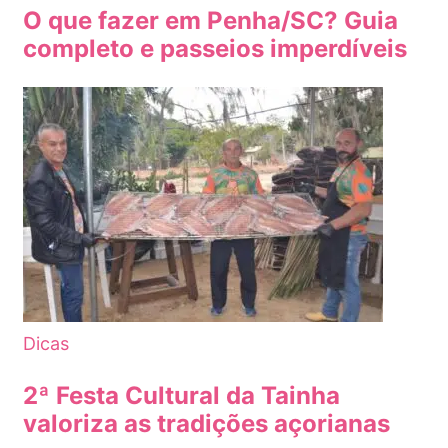
O que fazer em Penha/SC? Guia
completo e passeios imperdíveis
Dicas
2ª Festa Cultural da Tainha
valoriza as tradições açorianas