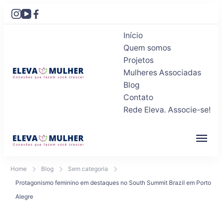
Início
Quem somos
Projetos
Mulheres Associadas
Blog
Eleva Mulher
Conexões que fazem você crescer
Contato
Rede Eleva. Associe-se!
Eleva Mulher
Conexões que fazem você crescer
Home
Blog
Sem categoria
Protagonismo feminino em destaques no South Summit Brazil em Porto
Alegre