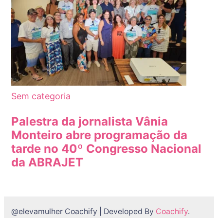
Sem categoria
Palestra da jornalista Vânia
Monteiro abre programação da
tarde no 40º Congresso Nacional
da ABRAJET
@elevamulher
Coachify | Developed By
Coachify
.