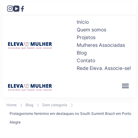
Início
Quem somos
Projetos
Mulheres Associadas
Blog
Eleva Mulher
Conexões que fazem você crescer
Contato
Rede Eleva. Associe-se!
Eleva Mulher
Conexões que fazem você crescer
Home
Blog
Sem categoria
Protagonismo feminino em destaques no South Summit Brazil em Porto
Alegre