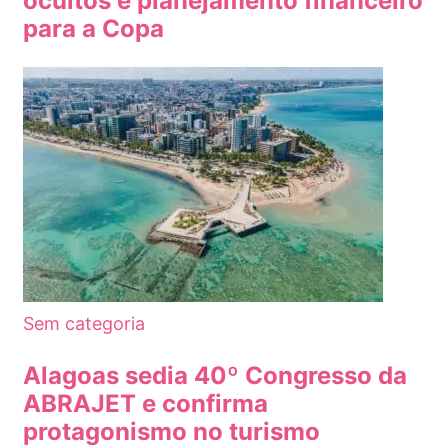
ocultos e planejamento financeiro
para a Copa
Sem categoria
Alagoas sedia 40º Congresso da
ABRAJET e confirma
protagonismo no turismo