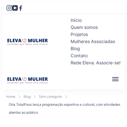
Início
Quem somos
Projetos
Mulheres Associadas
Blog
Eleva Mulher
Conexões que fazem você crescer
Contato
Rede Eleva. Associe-se!
Eleva Mulher
Conexões que fazem você crescer
Home
Blog
Sem categoria
Orla TotalPass lança programação esportiva e cultural, com atividades
abertas ao público