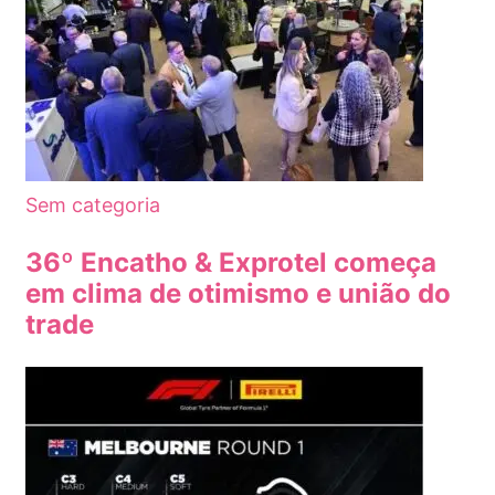
Sem categoria
36º Encatho & Exprotel começa
em clima de otimismo e união do
trade