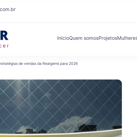
.com.br
Início
Quem somos
Projetos
Mulhere
Eleva Mulher
Conexões que fazem você crescer
 estratégias de vendas da Realgems para 2026