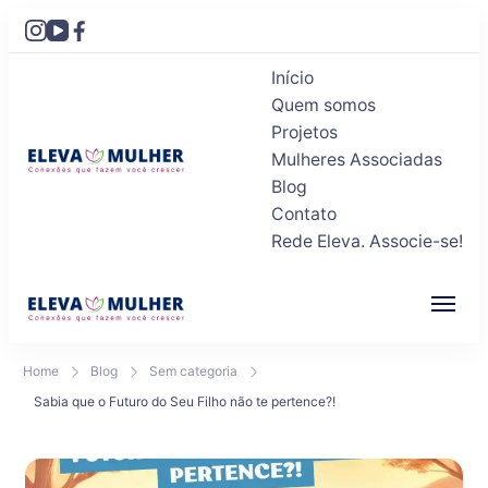
Início
Quem somos
Projetos
Mulheres Associadas
Blog
Eleva Mulher
Conexões que fazem você crescer
Contato
Rede Eleva. Associe-se!
Eleva Mulher
Conexões que fazem você crescer
Home
Blog
Sem categoria
Sabia que o Futuro do Seu Filho não te pertence?!