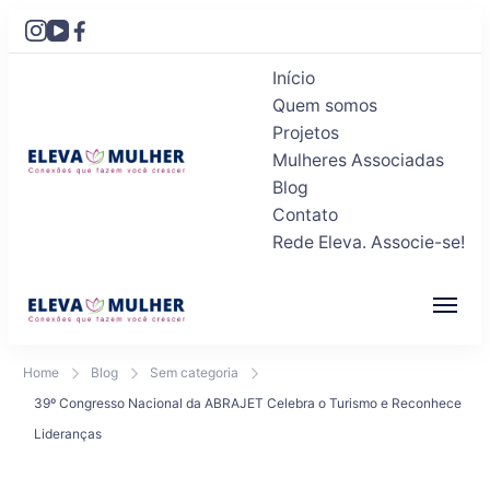
Início
Quem somos
Projetos
Mulheres Associadas
Blog
Eleva Mulher
Conexões que fazem você crescer
Contato
Rede Eleva. Associe-se!
Eleva Mulher
Conexões que fazem você crescer
Home
Blog
Sem categoria
39º Congresso Nacional da ABRAJET Celebra o Turismo e Reconhece
Lideranças