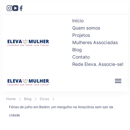
Início
Quem somos
Projetos
Mulheres Associadas
Blog
Eleva Mulher
Conexões que fazem você crescer
Contato
Rede Eleva. Associe-se!
Eleva Mulher
Conexões que fazem você crescer
Home
Blog
Dicas
Férias de julho em Belém: um mergulho na Amazônia sem sair da
cidade