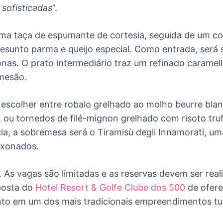
sofisticadas
”.
ma taça de espumante de cortesia, seguida de um c
resunto parma e queijo especial. Como entrada, será 
nas. O prato intermediário traz um refinado caramell
mesão.
ão escolher entre robalo grelhado ao molho beurre b
s, ou tornedos de filé-mignon grelhado com risoto t
a, a sobremesa será o Tiramisù degli Innamorati, uma r
aixonados.
. As vagas são limitadas e as reservas devem ser re
oposta do
Hotel Resort & Golfe Clube dos 500
de ofere
to em um dos mais tradicionais empreendimentos turí