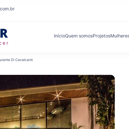
.com.br
Início
Quem somos
Projetos
Mulhere
Eleva Mulher
Conexões que fazem você crescer
urante Di Cavalcanti