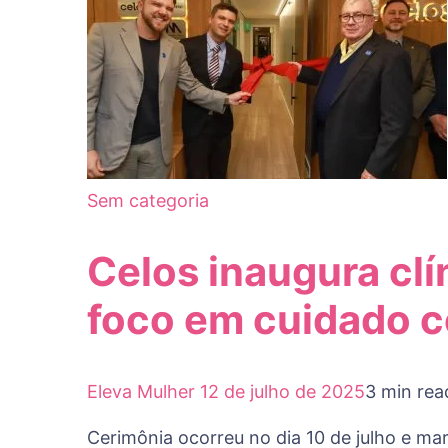
Sem categoria
Celos inaugura cl
foco em cuidado c
Eleva Mulher
12 de julho de 2025
3 min rea
Cerimônia ocorreu no dia 10 de julho e m