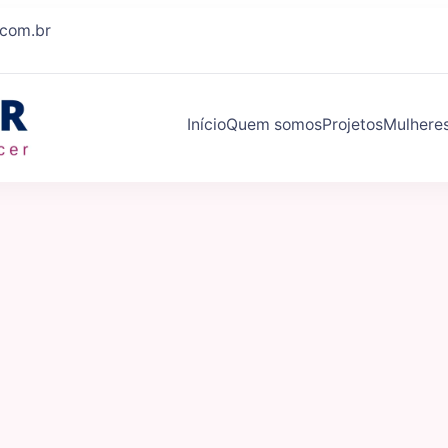
.com.br
Início
Quem somos
Projetos
Mulhere
Eleva Mulher
Conexões que fazem você crescer