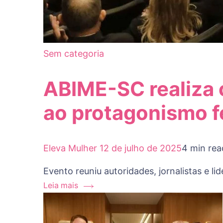
Sem categoria
ABIME-SC realiza 
ao protagonismo f
Eleva Mulher
12 de julho de 2025
4 min rea
Evento reuniu autoridades, jornalistas e l
Leia mais