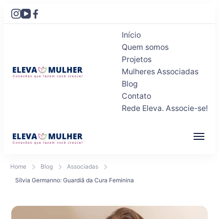
Início
Quem somos
Projetos
Mulheres Associadas
Blog
Eleva Mulher
Conexões que fazem você crescer
Contato
Rede Eleva. Associe-se!
Eleva Mulher
Conexões que fazem você crescer
Home
Blog
Associadas
Sílvia Germanno: Guardiã da Cura Feminina