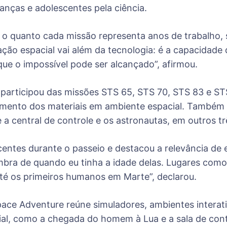
ianças e adolescentes pela ciência.
 quanto cada missão representa anos de trabalho, s
ção espacial vai além da tecnologia: é a capacidade 
ue o impossível pode ser alcançado”, afirmou.
participou das missões STS 65, STS 70, STS 83 e STS
rtamento dos materiais em ambiente espacial. També
a central de controle e os astronautas, em outros tr
entes durante o passeio e destacou a relevância de e
lembra de quando eu tinha a idade delas. Lugares co
 até os primeiros humanos em Marte”, declarou.
ace Adventure reúne simuladores, ambientes interati
ial, como a chegada do homem à Lua e a sala de co