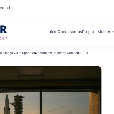
.com.br
Início
Quem somos
Projetos
Mulhere
Eleva Mulher
Conexões que fazem você crescer
o espaço visita Space Adventure em Balneário Camboriú (SC)