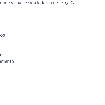
ade virtual e simuladores de força G.
dos
h
hamento
r