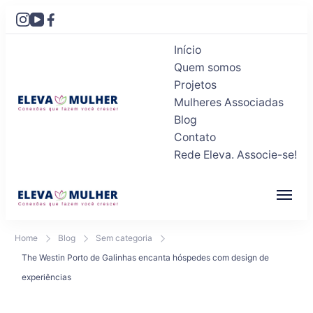
Início
Quem somos
Projetos
Mulheres Associadas
Blog
Eleva Mulher
Conexões que fazem você crescer
Contato
Rede Eleva. Associe-se!
Eleva Mulher
Conexões que fazem você crescer
Home
Blog
Sem categoria
The Westin Porto de Galinhas encanta hóspedes com design de
experiências