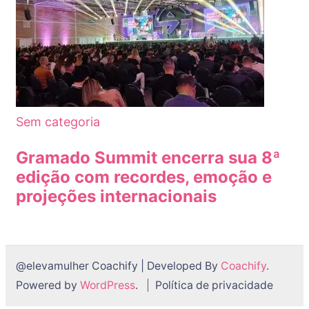
Sem categoria
Gramado Summit encerra sua 8ª
edição com recordes, emoção e
projeções internacionais
@elevamulher
Coachify | Developed By
Coachify
.
Powered by
WordPress
.
Política de privacidade