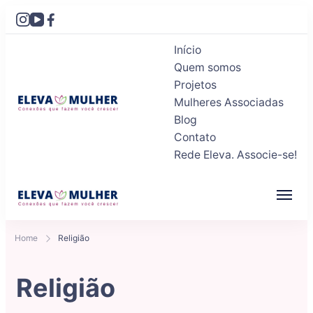
Início
Quem somos
Projetos
Mulheres Associadas
Blog
Eleva Mulher
Conexões que fazem você crescer
Contato
Rede Eleva. Associe-se!
Eleva Mulher
Conexões que fazem você crescer
Home
Religião
Religião