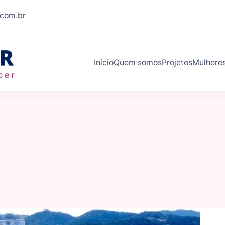
.com.br
Início
Quem somos
Projetos
Mulhere
Eleva Mulher
Conexões que fazem você crescer