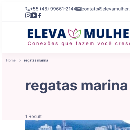
+55 (48) 99661-2144
contato@elevamulher
Home
regatas marina
regatas marina
1 Result