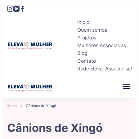
Início
Quem somos
Projetos
Mulheres Associadas
Blog
Eleva Mulher
Conexões que fazem você crescer
Contato
Rede Eleva. Associe-se!
Eleva Mulher
Conexões que fazem você crescer
Home
Cânions de Xingó
Cânions de Xingó