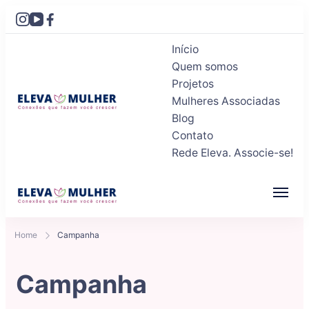
Início
Quem somos
Projetos
Mulheres Associadas
Blog
Eleva Mulher
Conexões que fazem você crescer
Contato
Rede Eleva. Associe-se!
Eleva Mulher
Conexões que fazem você crescer
Home
Campanha
Campanha