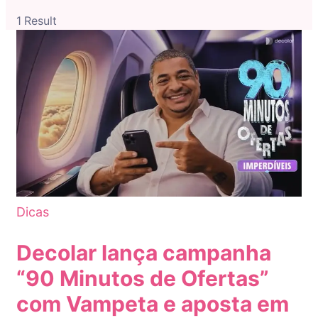
1 Result
Dicas
Decolar lança campanha
“90 Minutos de Ofertas”
com Vampeta e aposta em