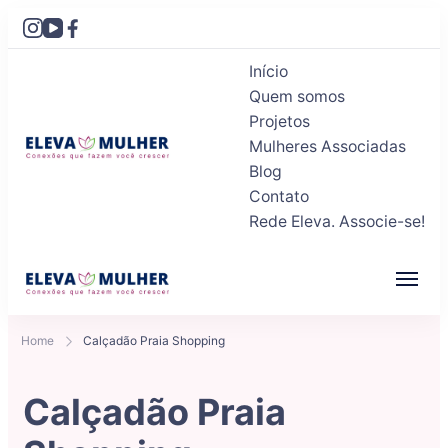
Início
Quem somos
Projetos
Mulheres Associadas
Blog
Eleva Mulher
Conexões que fazem você crescer
Contato
Rede Eleva. Associe-se!
Eleva Mulher
Conexões que fazem você crescer
Home
Calçadão Praia Shopping
Calçadão Praia