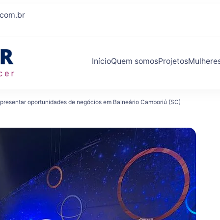
.com.br
Início
Quem somos
Projetos
Mulhere
Eleva Mulher
Conexões que fazem você crescer
 apresentar oportunidades de negócios em Balneário Camboriú (SC)