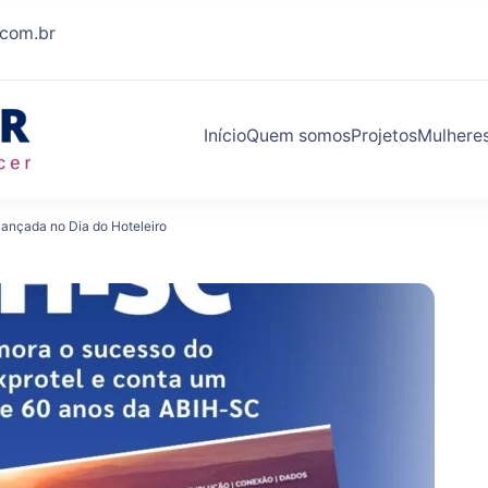
.com.br
Início
Quem somos
Projetos
Mulhere
Eleva Mulher
Conexões que fazem você crescer
lançada no Dia do Hoteleiro