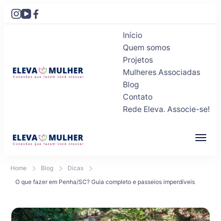
Início
Quem somos
Projetos
Mulheres Associadas
Blog
Eleva Mulher
Conexões que fazem você crescer
Contato
Rede Eleva. Associe-se!
Eleva Mulher
Conexões que fazem você crescer
Home
Blog
Dicas
O que fazer em Penha/SC? Guia completo e passeios imperdíveis