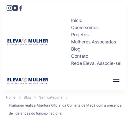
Início
Quem somos
Projetos
Mulheres Associadas
Blog
Eleva Mulher
Conexões que fazem você crescer
Contato
Rede Eleva. Associe-se!
Eleva Mulher
Conexões que fazem você crescer
Home
Blog
Sem categoria
Fraiburgo realiza Abertura Oficial da Colheita da Maçã com a presença
de lideranças do turismo nacional