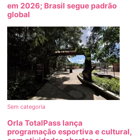
em 2026; Brasil segue padrão
global
Sem categoria
Orla TotalPass lança
programação esportiva e cultural,