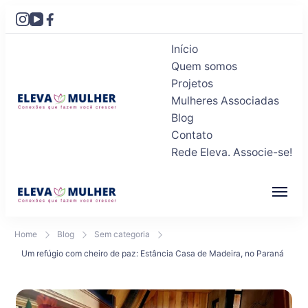
Início
Quem somos
Projetos
Mulheres Associadas
Blog
Eleva Mulher
Conexões que fazem você crescer
Contato
Rede Eleva. Associe-se!
Eleva Mulher
Conexões que fazem você crescer
Home
Blog
Sem categoria
Um refúgio com cheiro de paz: Estância Casa de Madeira, no Paraná