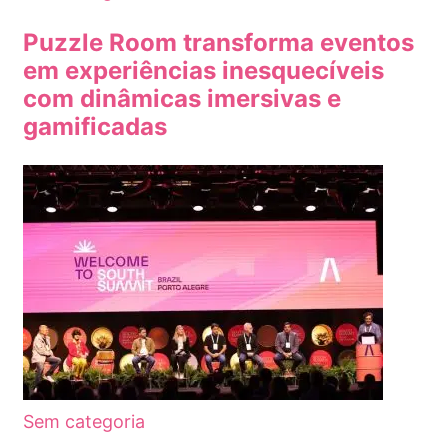
Puzzle Room transforma eventos
em experiências inesquecíveis
com dinâmicas imersivas e
gamificadas
Sem categoria