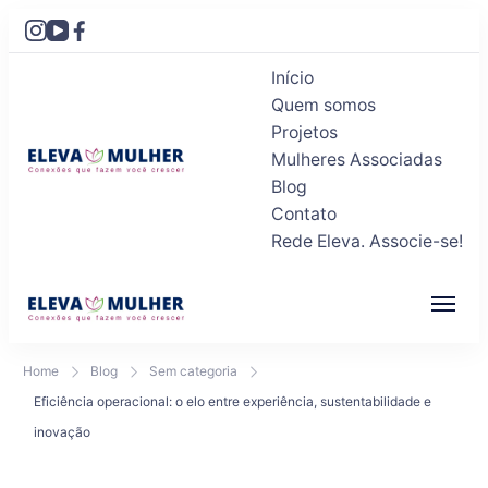
Início
Quem somos
Projetos
Mulheres Associadas
Blog
Eleva Mulher
Conexões que fazem você crescer
Contato
Rede Eleva. Associe-se!
Eleva Mulher
Conexões que fazem você crescer
Home
Blog
Sem categoria
Eficiência operacional: o elo entre experiência, sustentabilidade e
inovação