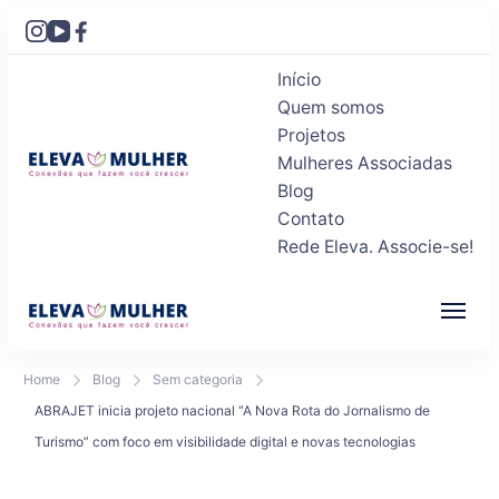
Início
Quem somos
Projetos
Mulheres Associadas
Blog
Eleva Mulher
Conexões que fazem você crescer
Contato
Rede Eleva. Associe-se!
Eleva Mulher
Conexões que fazem você crescer
Home
Blog
Sem categoria
ABRAJET inicia projeto nacional “A Nova Rota do Jornalismo de
Turismo” com foco em visibilidade digital e novas tecnologias